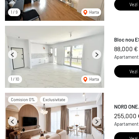
Vezi
1
/
9
Harta
Bloc nou ES
88,000 €
Apartament 
Previous
Next
Vezi
1
/
10
Harta
Comision 0%
Exclusivitate
NORD ONE. 
255,000 
Apartament 
Previous
Next
Vezi