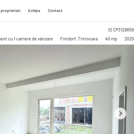
 proprietari
Echipa
Contact
ID CP3129656
ent cu 1 camere de vânzare
Freidorf, Timisoara
40 mp
2025
Next