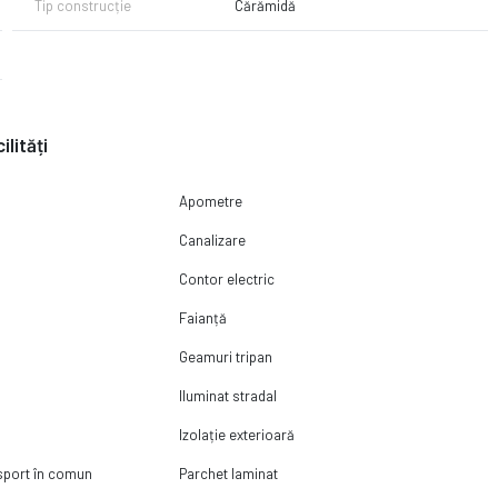
Tip construcție
Cărămidă
a, vei avea mai putine griji si vei beneficia de consultanta imobiliara,
ilități
Apometre
Canalizare
Contor electric
Faianță
Geamuri tripan
Iluminat stradal
Izolație exterioară
nsport în comun
Parchet laminat