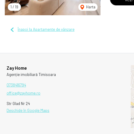
1
/
19
Harta
Înapoi la Apartamente de vânzare
Zay Home
Agenție imobiliară Timisoara
0738416794
office@zayhome.ro
Str Glad Nr 24
Deschide în Google Maps