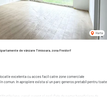
Harta
Apartamente de vânzare Timisoara, zona Freidorf
 locatie excelenta cu acces facil catre zone comerciale
 in comun. In apropiere exista si un parc generos pretabil pentru toate
litatile (apa, canal. curent si gaz). Cele de parter beneficiaza de