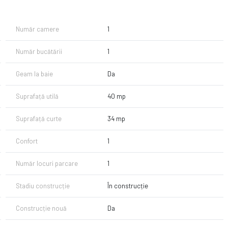
Număr camere
1
Număr bucătării
1
Geam la baie
Da
Suprafață utilă
40 mp
. Disponibil la etaj 2
1
Suprafață curte
34 mp
ibil la etaj 2
isponibil la etaj 1 si etaj 2
Confort
1
Număr locuri parcare
1
Stadiu construcție
În construcție
Construcție nouă
Da