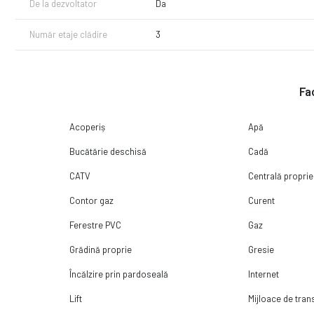
De la dezvoltator
Da
Lasa procesul de achizitie al imobilului mult visat in seama noastr
Număr etaje clădire
3
financiar-bancara si juridica pe tot parcusul acestuia.
Fac
Acoperiș
Apă
Bucătărie deschisă
Cadă
CATV
Centrală proprie
Contor gaz
Curent
Ferestre PVC
Gaz
Grădină proprie
Gresie
Încălzire prin pardoseală
Internet
Lift
Mijloace de tra