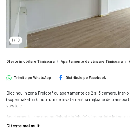
1
/
10
Oferte imobiliare Timisoara
Apartamente de vânzare Timisoara
Trimite pe
WhatsApp
Distribuie pe
Facebook
Bloc nou in zona Freidorf cu apartamente de 2 si 3 camere, intr-o
(supermaketuri), institutii de invatamant si mijloace de transport
varstele.
Apartamentele se predau finisate la "cheie" si racordate la toate uti
gradina proprie, iar cele de la etajul 3 de terase generoase.
Citește mai mult
Fiecare apartament dispune de 1 loc de parcare inclus in pret.