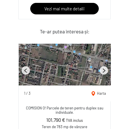
Vezi mai multe detalii
Te-ar putea interesa și:
Previous
Next
1
/
3
Harta
COMISION 0! Parcele de teren pentru duplex sau
individuale.
101,790 €
TVA inclus
Teren de 783 mp de vânzare