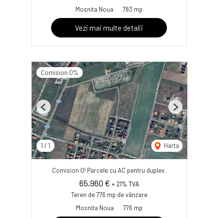
Mosnita Noua
783 mp
Vezi mai multe detalii
Comision 0%
Previous
Next
1
/
1
Harta
Comision 0! Parcele cu AC pentru duplex.
65,960 €
+ 21% TVA
Teren de 776 mp de vânzare
Mosnita Noua
776 mp