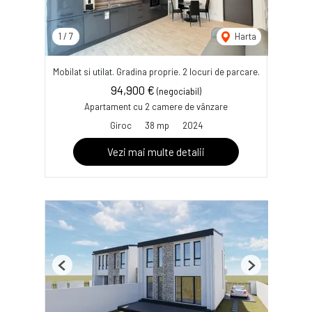
1
/
7
Harta
Mobilat si utilat. Gradina proprie. 2 locuri de parcare.
94,900 €
(negociabil)
Apartament cu 2 camere de vânzare
Giroc
38 mp
2024
Vezi mai multe detalii
Previous
Next