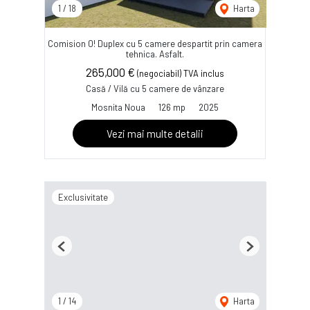
1
/
18
Harta
Comision 0! Duplex cu 5 camere despartit prin camera
tehnica. Asfalt.
265,000 €
(negociabil) TVA inclus
Casă / Vilă cu 5 camere de vânzare
Mosnita Noua
126 mp
2025
Vezi mai multe detalii
Exclusivitate
Previous
Next
1
/
14
Harta