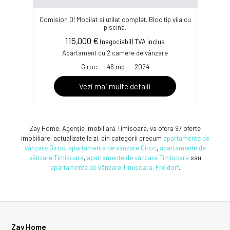
Comision 0! Mobilat si utilat complet. Bloc tip vila cu
piscina.
115,000 €
(negociabil) TVA inclus
Apartament cu 2 camere de vânzare
Giroc
46 mp
2024
Vezi mai multe detalii
Zay Home, Agenție imobiliară Timisoara, va ofera 97 oferte
imobiliare, actualizate la zi, din categorii precum
apartamente de
vânzare Giroc
,
apartamente de vânzare Giroc
,
apartamente de
vânzare Timisoara
,
apartamente de vânzare Timisoara
sau
apartamente de vânzare Timisoara, Freidorf
.
Zay Home