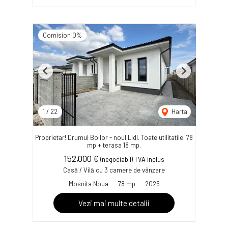
Comision 0%
Previous
Next
1
/
22
Harta
Proprietar! Drumul Boilor - noul Lidl. Toate utilitatile. 78
mp + terasa 18 mp.
152,000 €
(negociabil) TVA inclus
Casă / Vilă cu 3 camere de vânzare
Mosnita Noua
78 mp
2025
Vezi mai multe detalii