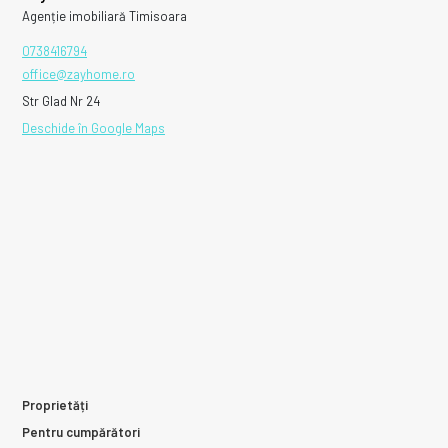
Agenție imobiliară Timisoara
0738416794
office@zayhome.ro
Str Glad Nr 24
Deschide în Google Maps
Proprietăți
Pentru cumpărători