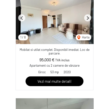
Previous
Next
1
/
8
Harta
Mobilat si utilat complet. Disponibil imediat. Loc de
parcare.
95,000 €
TVA inclus
Apartament cu 2 camere de vânzare
Giroc
53 mp
2020
Vezi mai multe detalii