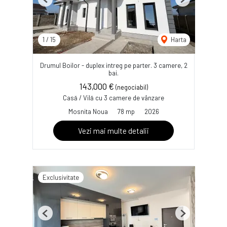
Previous
Next
1
/
15
Harta
Drumul Boilor - duplex intreg pe parter. 3 camere, 2
bai.
143,000 €
(negociabil)
Casă / Vilă cu 3 camere de vânzare
Mosnita Noua
78 mp
2026
Vezi mai multe detalii
Exclusivitate
Previous
Next