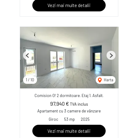
Vezi mai multe detalii
Previous
Next
1
/
10
Harta
Comision 0! 2 dormitoare. Etaj 1. Asfalt.
97,940 €
TVA inclus
Apartament cu 3 camere de vânzare
Giroc
53 mp
2025
Vezi mai multe detalii