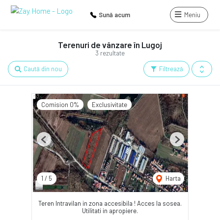
Sună acum
Meniu
Terenuri de vânzare în Lugoj
3 rezultate
Caută din nou
Filtrează
Comision 0%
Exclusivitate
Previous
Next
1
/
5
Harta
Teren Intravilan in zona accesibila ! Acces la sosea.
Utilitati in apropiere.