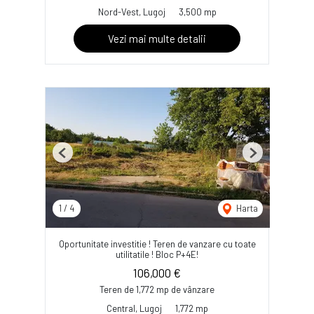
Nord-Vest, Lugoj
3,500 mp
Vezi mai multe detalii
Previous
Next
1
/
4
Harta
Oportunitate investitie ! Teren de vanzare cu toate
utilitatile ! Bloc P+4E!
106,000 €
Teren de 1,772 mp de vânzare
Central, Lugoj
1,772 mp