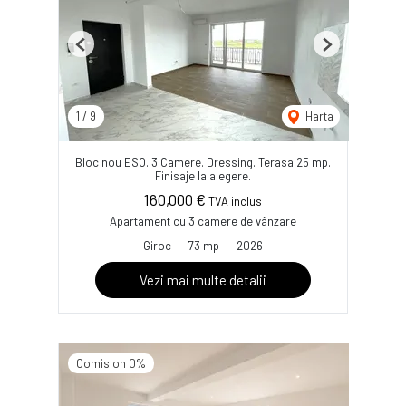
Previous
Next
1
/
9
Harta
Bloc nou ESO. 3 Camere. Dressing. Terasa 25 mp.
Finisaje la alegere.
160,000 €
TVA inclus
Apartament cu 3 camere de vânzare
Giroc
73 mp
2026
Vezi mai multe detalii
Comision 0%