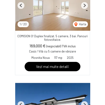
Previous
Next
1
/
20
Harta
COMISION 0! Duplex finalizat. 5 camere, 3 bai. Panouri
fotovoltaice.
169,000 €
(negociabil) TVA inclus
Casă / Vilă cu 5 camere de vânzare
Mosnita Noua
117 mp
2025
Vezi mai multe detalii