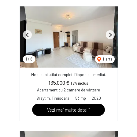
Previous
Next
1
/
8
Harta
Mobilat si utilat complet. Disponibil imediat.
135,000 €
TVA inclus
Apartament cu 2 camere de vânzare
Braytim, Timisoara
53 mp
2020
Vezi mai multe detalii