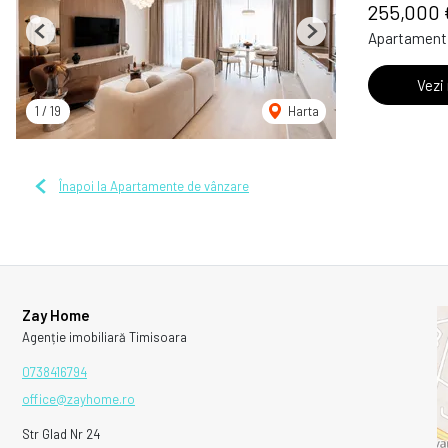
255,000 
Apartament 
Previous
Next
Vezi
1
/
19
Harta
Înapoi la Apartamente de vânzare
Zay Home
Agenție imobiliară Timisoara
0738416794
office@zayhome.ro
Str Glad Nr 24