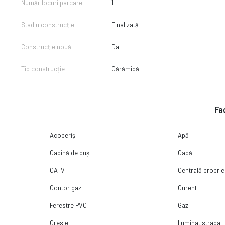
Număr locuri parcare
1
Lasa procesul de achizitie al imobilului mult visat in seama noastr
financiar-bancara si juridica pe tot parcusul acestuia.
Stadiu construcție
Finalizată
Construcție nouă
Da
Tip construcție
Cărămidă
Fac
Acoperiș
Apă
Cabină de duș
Cadă
CATV
Centrală proprie
Contor gaz
Curent
Ferestre PVC
Gaz
Gresie
Iluminat stradal