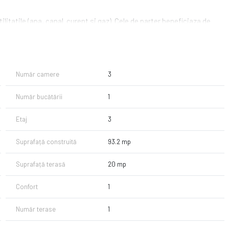
litatile (apa, canal. curent si gaz). Cele de parter beneficiaza de
Număr camere
3
Număr bucătării
1
Etaj
3
Suprafață construită
93.2 mp
Suprafață terasă
20 mp
Confort
1
Număr terase
1