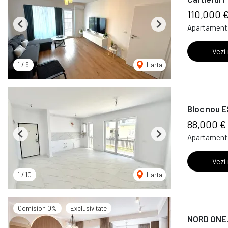
110,000 
Apartament 
Previous
Next
Vezi
1
/
9
Harta
Bloc nou ES
88,000 €
Apartament 
Previous
Next
Vezi
1
/
10
Harta
Comision 0%
Exclusivitate
NORD ONE. 