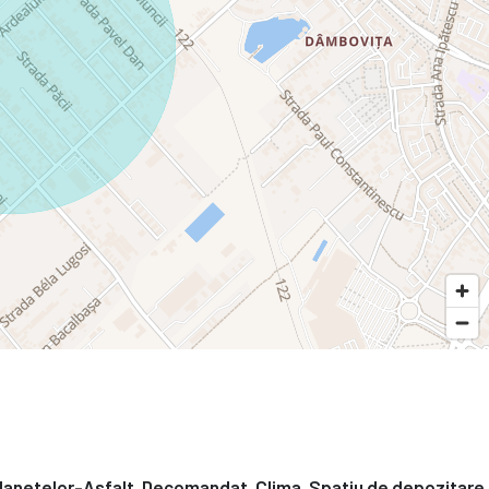
Planetelor-Asfalt. Decomandat. Clima. Spatiu de depozitare.