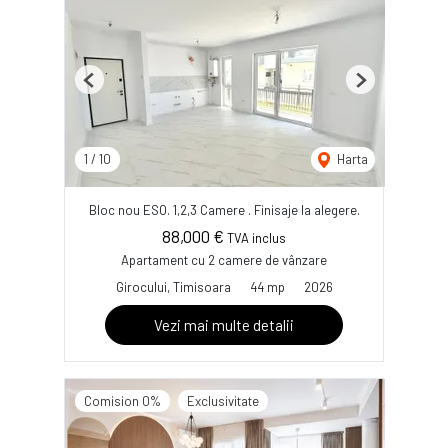
Previous
Next
1
/
10
Harta
Bloc nou ESO. 1,2,3 Camere . Finisaje la alegere.
88,000 €
TVA inclus
Apartament cu 2 camere de vânzare
Girocului, Timisoara
44 mp
2026
Vezi mai multe detalii
Comision 0%
Exclusivitate