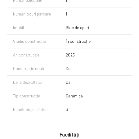
Număr balcoane
1
Număr locuri parcare
1
Imobil
Bloc de apart.
Stadiu construcție
În construcție
An construcție
2025
Construcție nouă
Da
De la dezvoltator
Da
Tip construcție
Cărămidă
Număr etaje clădire
3
Facilități