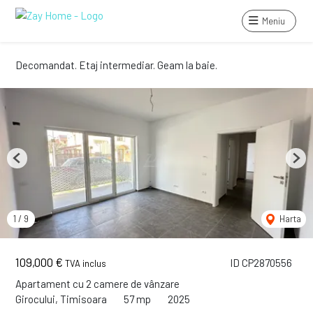
Meniu
Decomandat. Etaj intermediar. Geam la baie.
Previous
Next
1
/
9
Harta
109,000 €
ID CP2870556
TVA inclus
Apartament cu 2 camere de vânzare
Girocului, Timisoara
57 mp
2025