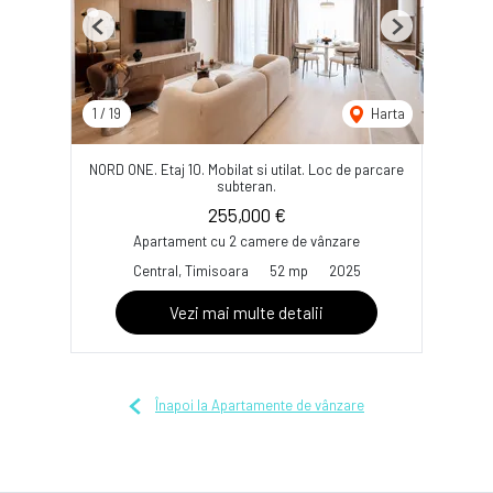
Previous
Next
1
/
19
Harta
NORD ONE. Etaj 10. Mobilat si utilat. Loc de parcare
subteran.
255,000 €
Apartament cu 2 camere de vânzare
Central, Timisoara
52 mp
2025
Vezi mai multe detalii
Înapoi la Apartamente de vânzare