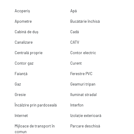
Acoperiș
Apă
Apometre
Bucătărie închisă
Cabină de duș
Cadă
Canalizare
CATV
Centrală proprie
Contor electric
Contor gaz
Curent
Faianță
Ferestre PVC
Gaz
Geamuri tripan
Gresie
Iluminat stradal
Încălzire prin pardoseală
Interfon
Internet
Izolație exterioară
Mijloace de transport în
Parcare deschisă
comun