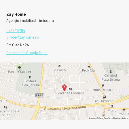
Zay Home
Agenție imobiliară Timisoara
0738416794
office@zayhome.ro
Str Glad Nr 24
Deschide în Google Maps