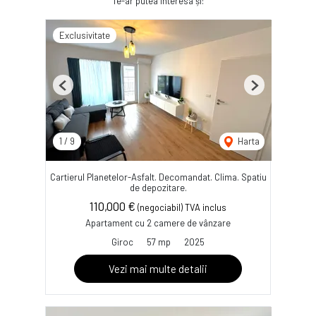
Te-ar putea interesa și:
Exclusivitate
Previous
Next
1
/
9
Harta
Cartierul Planetelor-Asfalt. Decomandat. Clima. Spatiu
de depozitare.
110,000 €
(negociabil) TVA inclus
Apartament cu 2 camere de vânzare
Giroc
57 mp
2025
Vezi mai multe detalii