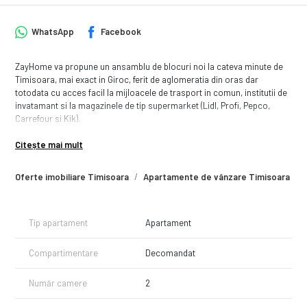
WhatsApp
Facebook
ZayHome va propune un ansamblu de blocuri noi la cateva minute de
Timisoara, mai exact in Giroc, ferit de aglomeratia din oras dar
totodata cu acces facil la mijloacele de trasport in comun, institutii de
invatamant si la magazinele de tip supermarket (Lidl, Profi, Pepco,
Carrefour si Kik).
Regimul de inaltime P+3E, iar blocurile sunt formate din apartamente
Citește mai mult
cu 2 si 3 camere. Fiecare apartament dispune de 1 loc de parcare
inclus in pret.
Oferte imobiliare Timisoara
Apartamente de vânzare Timisoara
Modele de apartamente cu 2 camere:
- 57 mp utili + 55 mp curte, disponibil la Parter. Pret 116.000 euro
- 53.03 mp utili + balcon 6.3 mp, disponibil la Etaj 1, Etaj 2 sau Etaj 3 -
Tip apartament
Apartament
Pret 104.000 euro
- 55.99 mp utili + balcon 4.39 mp, disponibil la Etaj 2 sau Etaj 3 - Pret
Compartimentare
Decomandat
108.000 euro
- 57.12 mp utili + balcon 4.39 mp, disponibil la Etaj 2 sau Etaj 3- Pret
Număr camere
2
109.000 euro