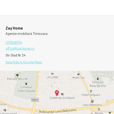
Zay Home
Agenție imobiliară Timisoara
0738416794
office@zayhome.ro
Str Glad Nr 24
Deschide în Google Maps