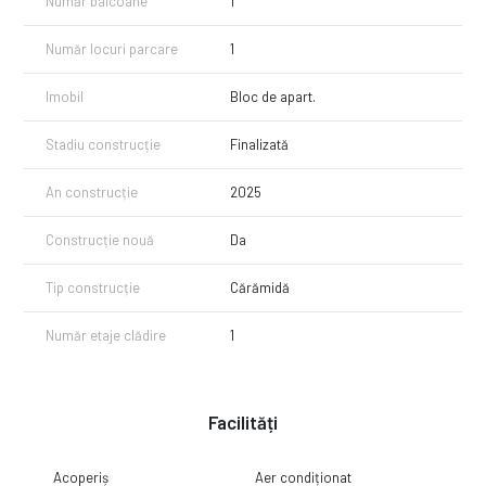
Număr balcoane
1
Număr locuri parcare
1
Imobil
Bloc de apart.
Stadiu construcție
Finalizată
An construcție
2025
Construcție nouă
Da
Tip construcție
Cărămidă
Număr etaje clădire
1
Facilități
Acoperiș
Aer condiționat