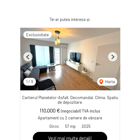
Te-ar putea interesa și:
Exclusivitate
Previous
Next
1
/
9
Harta
Cartierul Planetelor-Asfalt. Decomandat. Clima. Spatiu
de depozitare.
110,000 €
(negociabil) TVA inclus
Apartament cu 2 camere de vânzare
Giroc
57 mp
2025
Vezi mai multe detalii