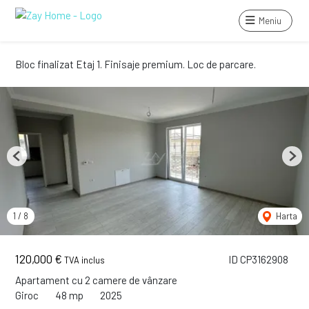
Meniu
Bloc finalizat Etaj 1. Finisaje premium. Loc de parcare.
Previous
Next
1
/
8
Harta
120,000 €
ID CP3162908
TVA inclus
Apartament cu 2 camere de vânzare
Giroc
48 mp
2025