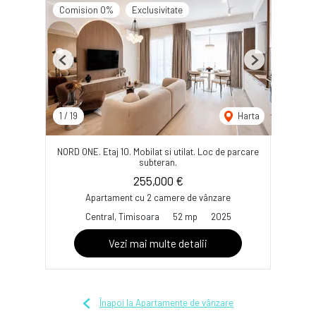
Comision 0%
Exclusivitate
Previous
Next
1
/
19
Harta
NORD ONE. Etaj 10. Mobilat si utilat. Loc de parcare
subteran.
255,000 €
Apartament cu 2 camere de vânzare
Central, Timisoara
52 mp
2025
Vezi mai multe detalii
Înapoi la Apartamente de vânzare