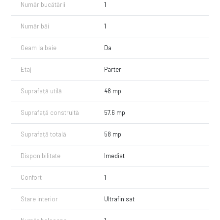
- Aer conditionat
Număr bucătării
1
Fiind multe de vazut si de prezentat in realitate, te invitam la o intalnire
Număr băi
1
in urma careia vei obtine raspunsuri la toate intrebarile tale. Lasa
procesul de achizitie al imobilului mult visat in seama noastra, vei avea
mai putine griji si vei beneficia de consultanta imobiliara, financiar-
Geam la baie
Da
bancara si juridica pe tot parcusul acestuia.
Etaj
Parter
Suprafață utilă
48 mp
Suprafață construită
57.6 mp
Suprafață totală
58 mp
Disponibilitate
Imediat
Confort
1
Stare interior
Ultrafinisat