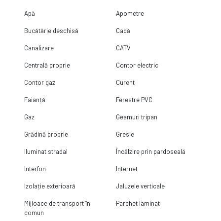
Apă
Apometre
Bucătărie deschisă
Cadă
Canalizare
CATV
Centrală proprie
Contor electric
Contor gaz
Curent
Faianță
Ferestre PVC
Gaz
Geamuri tripan
Grădină proprie
Gresie
Iluminat stradal
Încălzire prin pardoseală
Interfon
Internet
Izolație exterioară
Jaluzele verticale
Mijloace de transport în
Parchet laminat
comun