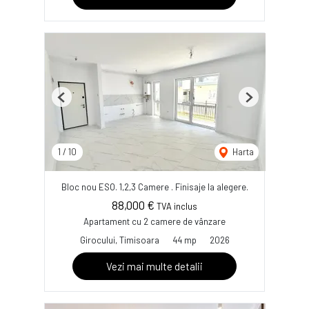
Previous
Next
1
/
10
Harta
Bloc nou ESO. 1,2,3 Camere . Finisaje la alegere.
88,000 €
TVA inclus
Apartament cu 2 camere de vânzare
Girocului, Timisoara
44 mp
2026
Vezi mai multe detalii