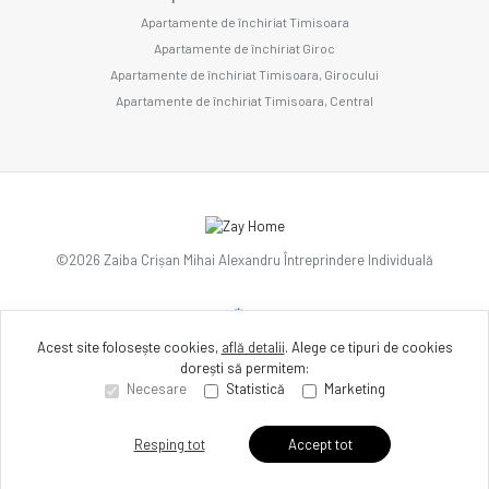
Apartamente de închiriat Timisoara
Apartamente de închiriat Giroc
Apartamente de închiriat Timisoara, Girocului
Apartamente de închiriat Timisoara, Central
©
2026
Zaiba Crișan Mihai Alexandru Întreprindere Individuală
Site creat în
Acest site folosește cookies,
află detalii
.
Alege ce tipuri de cookies
dorești să permitem:
Necesare
Statistică
Marketing
Resping tot
Accept tot
Sună acum
Solicită vizionare