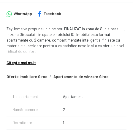
WhatsApp
Facebook
ZayHome va propune un bloc nou FINALIZAT in zona de Sud a orasului,
in zona Girocului – in spatele hotelului IQ. Imobilul este format
apartamente cu 2 camere, compartimentate inteligent si finisate cu
materiale superioare pentru a va satisfice nevoile si a va oferi un nivel
ridicat de confort.
Modele de apartamente cu 2 camere:
Citește mai mult
- 48 mp utili + gradina propie de 30 mp, disponibil la Parter – Pret:
120.000 Euro
Oferte imobiliare Giroc
Apartamente de vânzare Giroc
- 53 mp utili + gradina propie de 30 mp, disponibil la Parter – Pret:
125.000 Euro
- 48 mp utili + balcon, disponibil la Etaj – Pret: 115.000 Euro
- 53 mp utili + balcon, disponibil la Etaj – Pret: 120.000 Euro
Tip apartament
Apartament
Fiecare apartament beneficiaza de 1 loc de parcare inscris in CF.
Număr camere
2
Dotari:
- Centrala termica proprie cu incalzire prin pardoseala
Dormitoare
1
- Jaluzele electrice