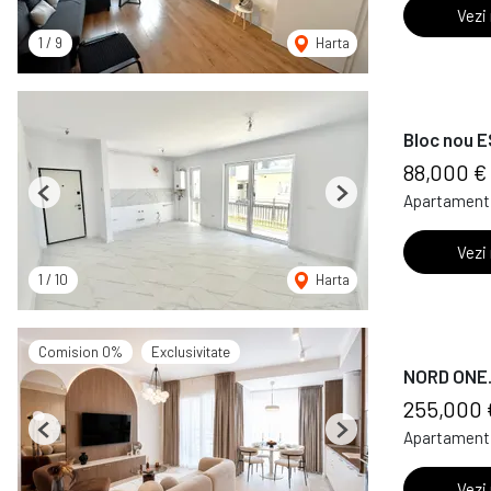
Vezi
1
/
9
Harta
Bloc nou ES
88,000 €
Apartament 
Previous
Next
Vezi
1
/
10
Harta
Comision 0%
Exclusivitate
NORD ONE. 
255,000 
Apartament 
Previous
Next
Vezi