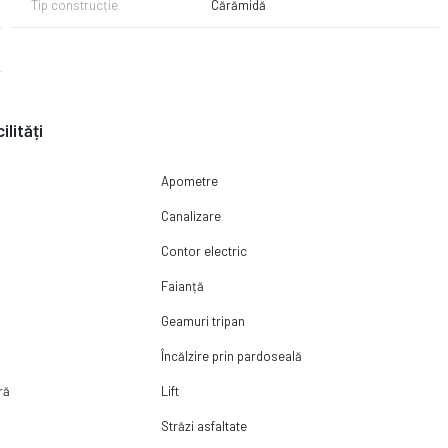
Tip construcție
Cărămidă
a, vei avea mai putine griji si vei beneficia de consultanta imobiliara,
ilități
Apometre
Canalizare
Contor electric
Faianță
Geamuri tripan
Încălzire prin pardoseală
ră
Lift
Străzi asfaltate