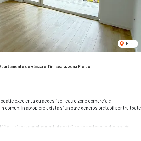
Harta
Apartamente de vânzare Timisoara, zona Freidorf
 locatie excelenta cu acces facil catre zone comerciale
 in comun. In apropiere exista si un parc generos pretabil pentru toate
litatile (apa, canal. curent si gaz). Cele de parter beneficiaza de