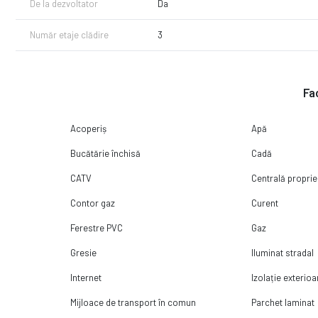
De la dezvoltator
Da
Lasa procesul de achizitie al imobilului mult visat in seama noastr
Număr etaje clădire
3
financiar-bancara si juridica pe tot parcusul acestuia.
Fac
Acoperiș
Apă
Bucătărie închisă
Cadă
CATV
Centrală proprie
Contor gaz
Curent
Ferestre PVC
Gaz
Gresie
Iluminat stradal
Internet
Izolație exterioa
Mijloace de transport în comun
Parchet laminat