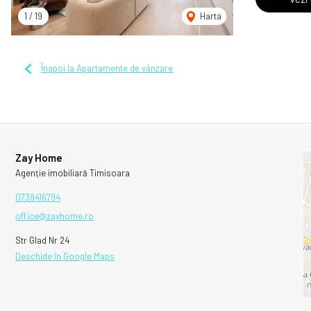
1
/
19
Harta
Înapoi la Apartamente de vânzare
Zay Home
Agenție imobiliară Timisoara
0738416794
office@zayhome.ro
Str Glad Nr 24
Deschide în Google Maps