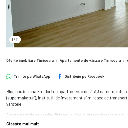
1
/
11
Oferte imobiliare Timisoara
Apartamente de vânzare Timisoara
Trimite pe
WhatsApp
Distribuie pe
Facebook
Bloc nou in zona Freidorf cu apartamente de 2 si 3 camere, intr-o
(supermaketuri), institutii de invatamant si mijloace de transport
varstele.
Apartamentele se predau finisate la "cheie" si racordate la toate uti
gradina proprie, iar cele de la etajul 3 de terase generoase.
Citește mai mult
Fiecare apartament dispune de 1 loc de parcare inclus in pret.