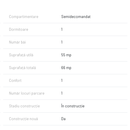
Compartimentare
Semidecomandat
Dormitoare
1
Număr băi
1
Suprafață utilă
55 mp
. Disponibil la etaj 2
1
Suprafață totală
66 mp
ibil la etaj 2
isponibil la etaj 1 si etaj 2
Confort
1
Număr locuri parcare
1
Stadiu construcție
În construcție
Construcție nouă
Da