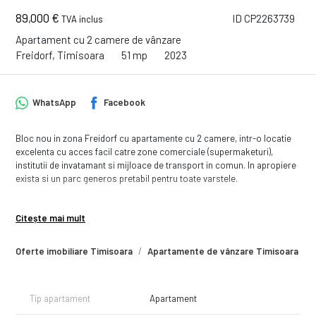
89,000 €
ID CP2263739
TVA inclus
Apartament cu 2 camere de vânzare
Freidorf, Timisoara
51 mp
2023
WhatsApp
Facebook
Bloc nou in zona Freidorf cu apartamente cu 2 camere, intr-o locatie
excelenta cu acces facil catre zone comerciale (supermaketuri),
institutii de invatamant si mijloace de transport in comun. In apropiere
exista si un parc generos pretabil pentru toate varstele.
Apartamentele se predau finisate la "cheie" si racordate la toate
utilitatile (apa, canal. curent si gaz). Cele de parter beneficiaza de
Citește mai mult
gradina proprie, iar cele de la etajul 3 de terase generoase.
Fiecare apartament dispune de 1 loc de parcare inclus in pret.
Oferte imobiliare Timisoara
Apartamente de vânzare Timisoara
Blocul dispune de lift, panouri solare.
Modele de apartamente cu 2 camere:
PARTER cu gradina proprie:
Tip apartament
Apartament
- 51.2 mp utili + 66 mp de gradina proprie - Pret: 105.000 Euro vandut