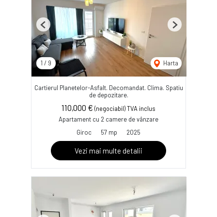
Previous
Next
1
/
9
Harta
Cartierul Planetelor-Asfalt. Decomandat. Clima. Spatiu
de depozitare.
110,000 €
(negociabil) TVA inclus
Apartament cu 2 camere de vânzare
Giroc
57 mp
2025
Vezi mai multe detalii