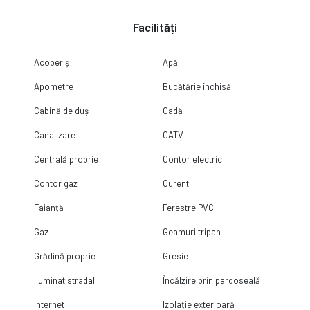
Facilități
Acoperiș
Apă
Apometre
Bucătărie închisă
Cabină de duș
Cadă
Canalizare
CATV
Centrală proprie
Contor electric
Contor gaz
Curent
Faianță
Ferestre PVC
Gaz
Geamuri tripan
Grădină proprie
Gresie
Iluminat stradal
Încălzire prin pardoseală
Internet
Izolație exterioară