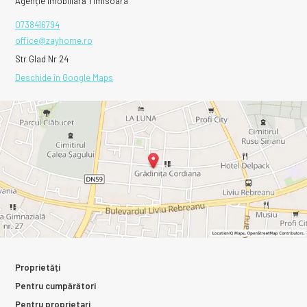
Agenție imobiliară Timisoara
0738416794
office@zayhome.ro
Str Glad Nr 24
Deschide în Google Maps
Proprietăți
Pentru cumpărători
Pentru proprietari