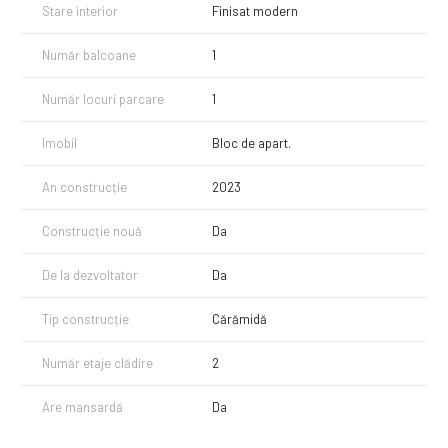
Stare interior
Finisat modern
Număr balcoane
1
Număr locuri parcare
1
Imobil
Bloc de apart.
An construcție
2023
Construcție nouă
Da
De la dezvoltator
Da
Tip construcție
Cărămidă
Număr etaje clădire
2
Are mansardă
Da