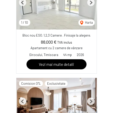
Previous
Next
1
/
10
Harta
Bloc nou ESO. 1,2,3 Camere . Finisaje la alegere.
88,000 €
TVA inclus
Apartament cu 2 camere de vânzare
Girocului, Timisoara
44 mp
2026
Vezi mai multe detalii
Comision 0%
Exclusivitate
Previous
Next