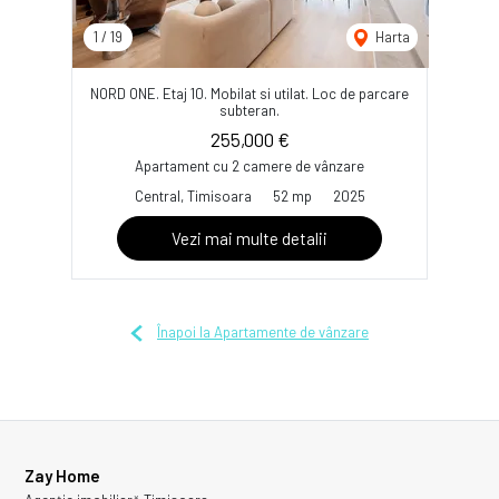
1
/
19
Harta
NORD ONE. Etaj 10. Mobilat si utilat. Loc de parcare
subteran.
255,000 €
Apartament cu 2 camere de vânzare
Central, Timisoara
52 mp
2025
Vezi mai multe detalii
Înapoi la Apartamente de vânzare
Zay Home